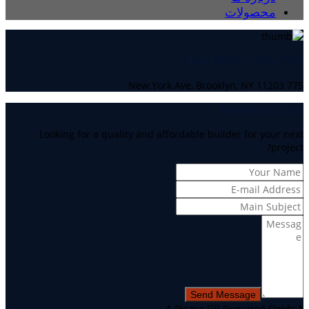
محصولات
Head Office in New-York
775 New York Ave, Brooklyn, NY 11203
Request a Quote
Looking for a quality and affordable builder for your next
project?
* Please Fill Required Fields *